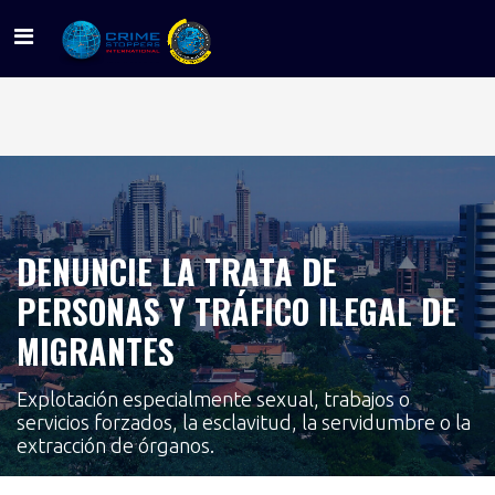
Nosotros
Contacto
PNC
FGR
DENUNCIE LA TRATA DE
Noticias
PERSONAS Y TRÁFICO ILEGAL DE
Personas
MIGRANTES
Sigue tu pista
Explotación especialmente sexual, trabajos o
servicios forzados, la esclavitud, la servidumbre o la
extracción de órganos.